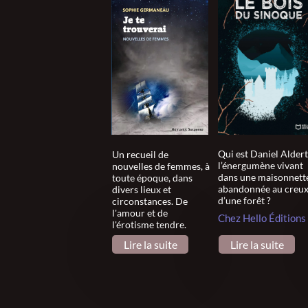
Qui est Daniel Aldert
Un recueil de
l’énergumène vivant
nouvelles de femmes, à
dans une maisonnett
toute époque, dans
abandonnée au creu
divers lieux et
d’une forêt ?
circonstances. De
l'amour et de
Chez Hello Éditions
l'érotisme tendre.
Lire la suite
Lire la suite