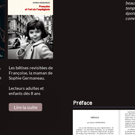
beaux
temps
épong
comm
,
Les bêtises revisitées de
Françoise, la maman de
e
Sophie Germaneau.
x
Lecteurs adultes et
enfants dès 8 ans
Préface
Lire la suite