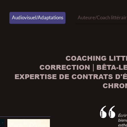
Audiovisuel/Adaptations
Auteure/Coach littérair
COACHING LITT
CORRECTION
BÊTA-L
|
EXPERTISE DE CONTRATS D'É
CHRO
Écrir
bienv
esthé