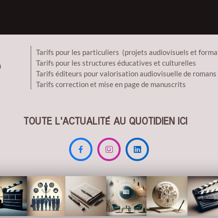
Tarifs pour les particuliers (projets audiovisuels et forma
Tarifs pour les structures éducatives et culturelles
eau
Tarifs éditeurs pour valorisation audiovisuelle de romans
Tarifs correction et mise en page de manuscrits
TOUTE L'ACTUALITÉ AU QUOTIDIEN ICI


