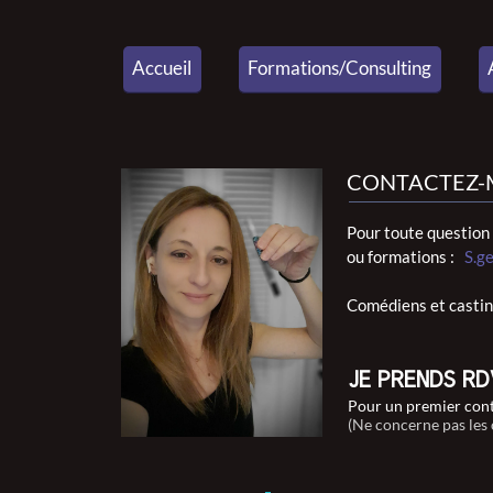
Accueil
Formations/Consulting
CONTACTEZ-
Pour toute question 
ou formations :
S.g
Comédiens et castin
J
E P
RENDS RDV
Pour un premier cont
(Ne concerne pas les 